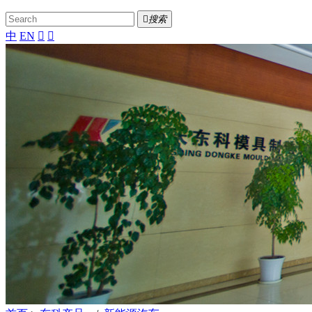

搜索
中
EN

